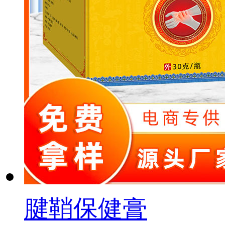
腱鞘保健膏