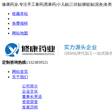
修康药业-专注手工膏药|黑膏药|小儿贴|三伏贴|驱蚊贴|泥灸|
收藏本站
免费领样
网站地图
定制咨询热线
13323859521
网站首页
关于我们
公司简介
企业文化
董事长寄语
资质荣誉
发展历程