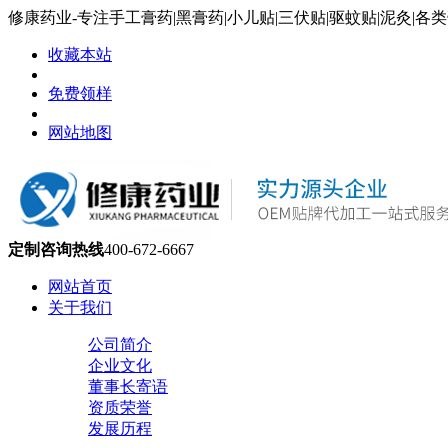
修康药业-专注手工膏药|黑膏药|小儿贴|三伏贴|驱蚊贴|泥灸|
收藏本站
免费领样
网站地图
定制咨询热线
400-672-6667
网站首页
关于我们
公司简介
企业文化
董事长寄语
资质荣誉
发展历程