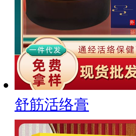
舒筋活络膏